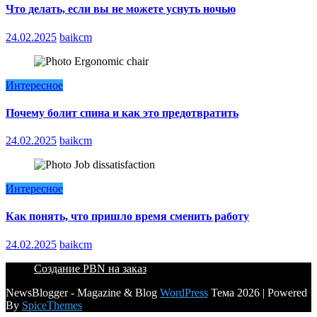
Что делать, если вы не можете уснуть ночью
24.02.2025
baikcm
Интересное
Почему болит спина и как это предотвратить
24.02.2025
baikcm
Интересное
Как понять, что пришло время сменить работу
24.02.2025
baikcm
Создание PBN на заказ
NewsBlogger - Magazine & Blog
WordPress
Тема 2026 | Powered
By
SpiceThemes